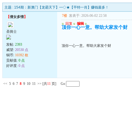
主题 :
154期：新澳门【龙霸天下】━◇★【平特一肖】赚钱最多！
7楼
发表于: 2026-06-02 22:58
【
倩女多情
】
u
回复
u
编辑
u
顶你一心一意。帮助大家发个财
圣骑士
发帖:
2393
顶你一心一意。帮助大家发个财
威望:
20530 点
铜币:
10392 枚
贡献值:
0 点
好评度:
0 点
<<
5
6
7
8
9
10
11
>>
[共
11
页] Go