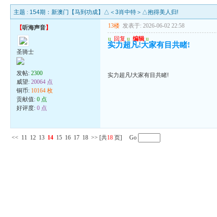
主题 :
154期：新澳门【马到功成】△＜3肖中特＞△抱得美人归!
13楼
发表于: 2026-06-02 22:58
【
听海声音
】
u
回复
u
编辑
u
实力超凡!大家有目共睹!
圣骑士
发帖:
2300
实力超凡!大家有目共睹!
威望:
20064 点
铜币:
10164 枚
贡献值:
0 点
好评度:
0 点
<<
11
12
13
14
15
16
17
18
>>
[共
18
页] Go