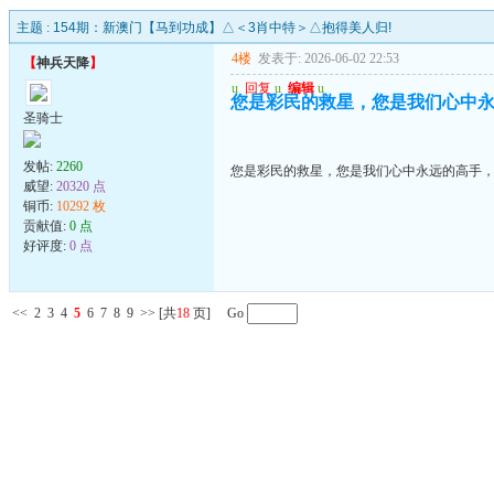
主题 :
154期：新澳门【马到功成】△＜3肖中特＞△抱得美人归!
4楼
发表于: 2026-06-02 22:53
【
神兵天降
】
u
回复
u
编辑
u
您是彩民的救星，您是我们心中
圣骑士
发帖:
2260
您是彩民的救星，您是我们心中永远的高手
威望:
20320 点
铜币:
10292 枚
贡献值:
0 点
好评度:
0 点
<<
2
3
4
5
6
7
8
9
>>
[共
18
页] Go