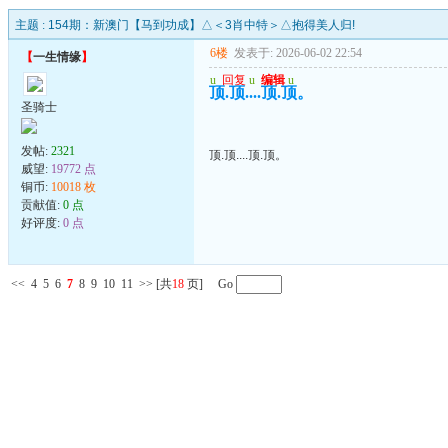
主题 :
154期：新澳门【马到功成】△＜3肖中特＞△抱得美人归!
6楼
发表于: 2026-06-02 22:54
【
一生情缘
】
u
回复
u
编辑
u
顶.顶....顶.顶。
圣骑士
发帖:
2321
顶.顶....顶.顶。
威望:
19772 点
铜币:
10018 枚
贡献值:
0 点
好评度:
0 点
<<
4
5
6
7
8
9
10
11
>>
[共
18
页] Go