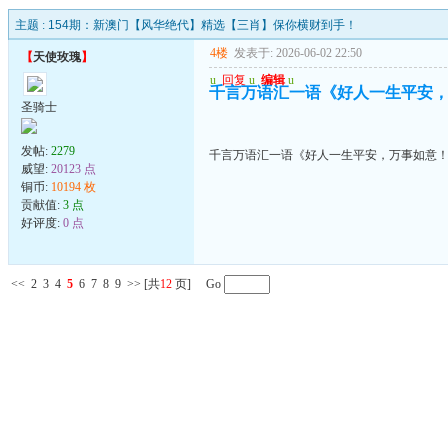
主题 :
154期：新澳门【风华绝代】精选【三肖】保你横财到手！
4楼
发表于: 2026-06-02 22:50
【
天使玫瑰
】
u
回复
u
编辑
u
千言万语汇一语《好人一生平安
圣骑士
发帖:
2279
千言万语汇一语《好人一生平安，万事如意
威望:
20123 点
铜币:
10194 枚
贡献值:
3 点
好评度:
0 点
<<
2
3
4
5
6
7
8
9
>>
[共
12
页] Go