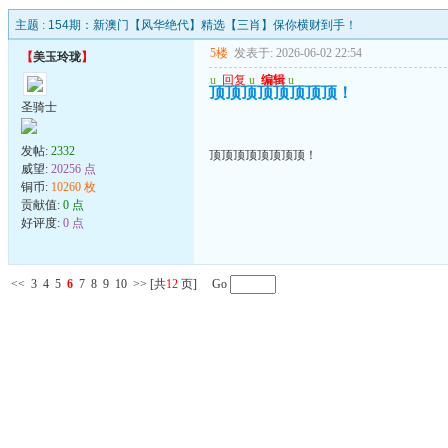
主题 :
154期：新澳门【风华绝代】精选【三肖】保你横财到手！
5楼
发表于: 2026-06-02 22:54
【
美玉玲珑
】
u
回复
u
编辑
u
顶顶顶顶顶顶顶顶！
圣骑士
发帖:
2332
顶顶顶顶顶顶顶顶！
威望:
20256 点
铜币:
10260 枚
贡献值:
0 点
好评度:
0 点
<<
3
4
5
6
7
8
9
10
>>
[共
12
页] Go