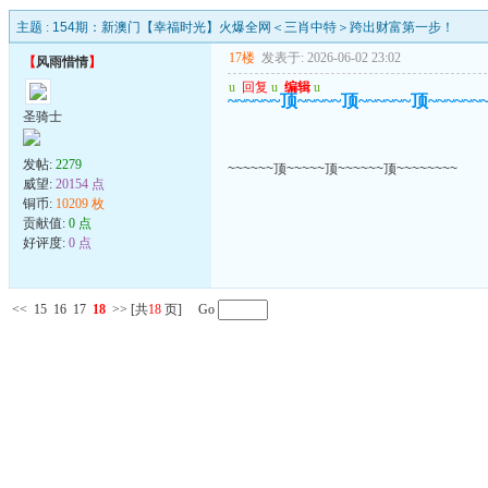
主题 :
154期：新澳门【幸福时光】火爆全网＜三肖中特＞跨出财富第一步！
17楼
发表于: 2026-06-02 23:02
【
风雨惜情
】
u
回复
u
编辑
u
~~~~~~顶~~~~~顶~~~~~~顶~~~~~~
圣骑士
发帖:
2279
~~~~~~顶~~~~~顶~~~~~~顶~~~~~~~~
威望:
20154 点
铜币:
10209 枚
贡献值:
0 点
好评度:
0 点
<<
15
16
17
18
>>
[共
18
页] Go