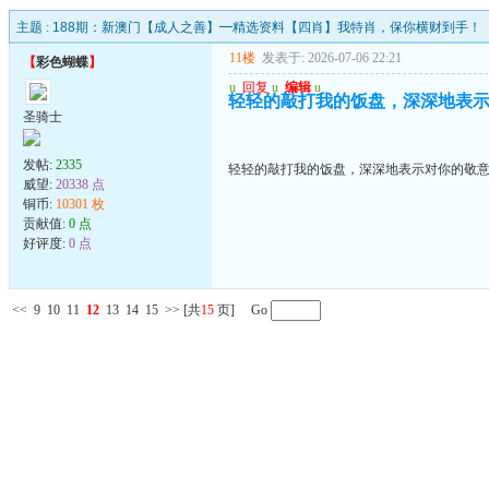
主题 :
188期：新澳门【成人之善】━精选资料【四肖】我特肖，保你横财到手！
11楼
发表于: 2026-07-06 22:21
【
彩色蝴蝶
】
u
回复
u
编辑
u
轻轻的敲打我的饭盘，深深地表
圣骑士
发帖:
2335
轻轻的敲打我的饭盘，深深地表示对你的敬
威望:
20338 点
铜币:
10301 枚
贡献值:
0 点
好评度:
0 点
<<
9
10
11
12
13
14
15
>>
[共
15
页] Go