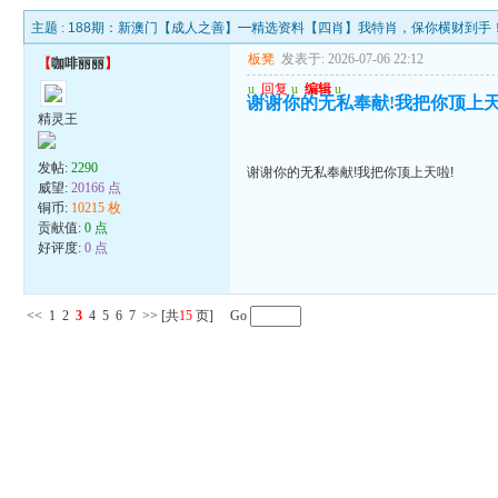
主题 :
188期：新澳门【成人之善】━精选资料【四肖】我特肖，保你横财到手
板凳
发表于: 2026-07-06 22:12
【
咖啡丽丽
】
u
回复
u
编辑
u
谢谢你的无私奉献!我把你顶上天
精灵王
发帖:
2290
谢谢你的无私奉献!我把你顶上天啦!
威望:
20166 点
铜币:
10215 枚
贡献值:
0 点
好评度:
0 点
<<
1
2
3
4
5
6
7
>>
[共
15
页] Go