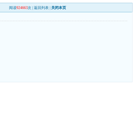
阅读
924663
次 |
返回列表
|
关闭本页