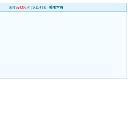
阅读
924308
次 |
返回列表
|
关闭本页