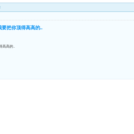
！
我要把你顶得高高的..
高高的..