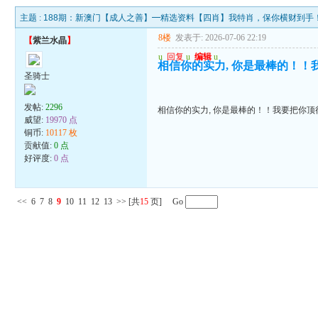
主题 :
188期：新澳门【成人之善】━精选资料【四肖】我特肖，保你横财到手
8楼
发表于: 2026-07-06 22:19
【
紫兰水晶
】
u
回复
u
编辑
u
相信你的实力, 你是最棒的！！
圣骑士
发帖:
2296
相信你的实力, 你是最棒的！！我要把你顶得
威望:
19970 点
铜币:
10117 枚
贡献值:
0 点
好评度:
0 点
<<
6
7
8
9
10
11
12
13
>>
[共
15
页] Go