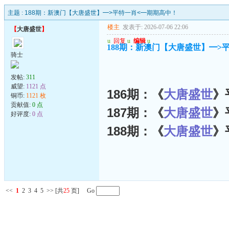
主题 :
188期：新澳门【大唐盛世】━>平特一肖<━期期高中！
楼主
发表于: 2026-07-06 22:06
【
大唐盛世
】
u
回复
u
编辑
u
188期：新澳门【大唐盛世】━>
骑士
发帖:
311
威望:
1121 点
186期：《
大唐盛世
》
铜币:
1121 枚
贡献值:
0 点
187期：《
大唐盛世
》
好评度:
0 点
188期：《
大唐盛世
》
<<
1
2
3
4
5
>>
[共
25
页] Go