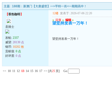
主题 :
188期：新澳门【大唐盛世】━>平特一肖<━期期高中！
12楼
发表于: 2026-07-06 22:20
【
香热咖啡
】
u
回复
u
编辑
u
望坚持发表一万年！
圣骑士
发帖:
2337
望坚持发表一万年！
威望:
20139 点
铜币:
10202 枚
贡献值:
0 点
好评度:
0 点
<<
10
11
12
13
14
15
16
17
>>
[共
25
页] Go