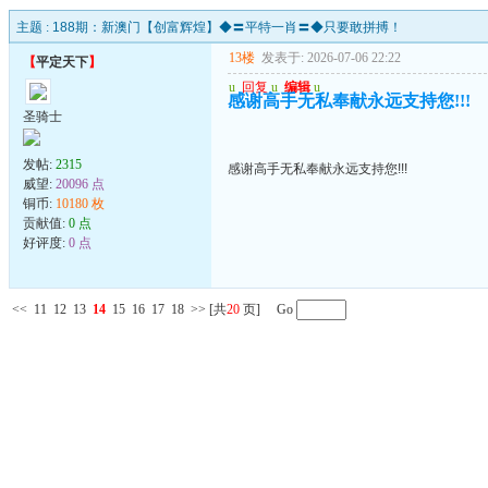
主题 :
188期：新澳门【创富辉煌】◆〓平特一肖〓◆只要敢拼搏！
13楼
发表于: 2026-07-06 22:22
【
平定天下
】
u
回复
u
编辑
u
感谢高手无私奉献永远支持您!!!
圣骑士
发帖:
2315
感谢高手无私奉献永远支持您!!!
威望:
20096 点
铜币:
10180 枚
贡献值:
0 点
好评度:
0 点
<<
11
12
13
14
15
16
17
18
>>
[共
20
页] Go