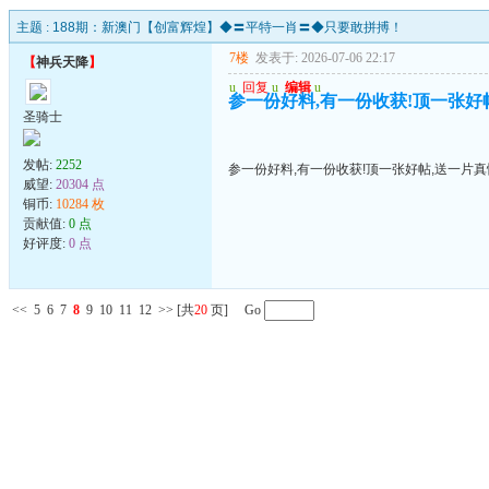
主题 :
188期：新澳门【创富辉煌】◆〓平特一肖〓◆只要敢拼搏！
7楼
发表于: 2026-07-06 22:17
【
神兵天降
】
u
回复
u
编辑
u
参一份好料,有一份收获!顶一张好帖
圣骑士
发帖:
2252
参一份好料,有一份收获!顶一张好帖,送一片真
威望:
20304 点
铜币:
10284 枚
贡献值:
0 点
好评度:
0 点
<<
5
6
7
8
9
10
11
12
>>
[共
20
页] Go