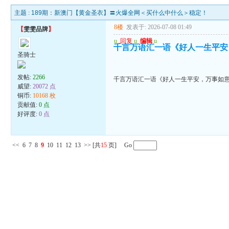
主题 :
189期：新澳门【黄金圣衣】〓火爆全网＜买什么中什么＞稳定！
8楼
发表于: 2026-07-08 01:49
【
雯雯品牌
】
u
回复
u
编辑
u
千言万语汇一语《好人一生平安
圣骑士
发帖:
2266
千言万语汇一语《好人一生平安，万事如
威望:
20072 点
铜币:
10168 枚
贡献值:
0 点
好评度:
0 点
<<
6
7
8
9
10
11
12
13
>>
[共
15
页] Go