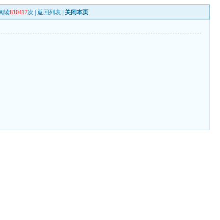
阅读
810417
次 |
返回列表
|
关闭本页