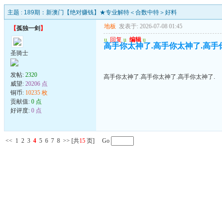
主题 :
189期：新澳门【绝对赚钱】★专业解特＜合数中特＞好料
地板
发表于: 2026-07-08 01:45
【
孤独一剑
】
u
回复
u
编辑
u
高手你太神了.高手你太神了.高手
圣骑士
发帖:
2320
高手你太神了.高手你太神了.高手你太神了.
威望:
20206 点
铜币:
10235 枚
贡献值:
0 点
好评度:
0 点
<<
1
2
3
4
5
6
7
8
>>
[共
15
页] Go