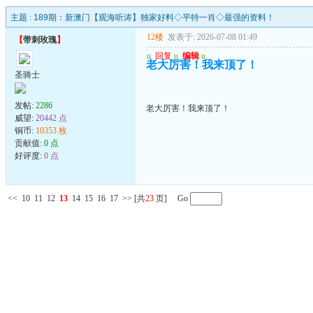
主题 :
189期：新澳门【观海听涛】独家好料◇平特一肖◇最强的资料！
12楼
发表于: 2026-07-08 01:49
【
带刺玫瑰
】
u
回复
u
编辑
u
老大厉害！我来顶了！
圣骑士
发帖:
2286
老大厉害！我来顶了！
威望:
20442 点
铜币:
10353 枚
贡献值:
0 点
好评度:
0 点
<<
10
11
12
13
14
15
16
17
>>
[共
23
页] Go