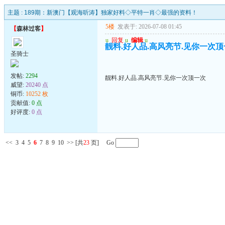
主题 :
189期：新澳门【观海听涛】独家好料◇平特一肖◇最强的资料！
5楼
发表于: 2026-07-08 01:45
【
森林过客
】
u
回复
u
编辑
u
靓料.好人品.高风亮节.见你一次
圣骑士
发帖:
2294
靓料.好人品.高风亮节.见你一次顶一次
威望:
20240 点
铜币:
10252 枚
贡献值:
0 点
好评度:
0 点
<<
3
4
5
6
7
8
9
10
>>
[共
23
页] Go