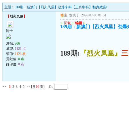
主题 :
189期：新澳门【烈火凤凰】劲爆来料【三肖中特】翻身致富!
楼主
发表于: 2026-07-08 01:34
【
烈火凤凰
】
u
回复
u
编辑
u
189期：新澳门【烈火凤凰】劲爆
骑士
发帖:
306
威望:
1121 点
189期:
『烈火凤凰』
三
铜币:
1121 枚
贡献值:
0 点
好评度:
0 点
<<
1
2
3
4
5
>>
[共
16
页] Go