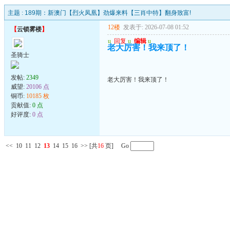
主题 :
189期：新澳门【烈火凤凰】劲爆来料【三肖中特】翻身致富!
12楼
发表于: 2026-07-08 01:52
【
云锁雾楼
】
u
回复
u
编辑
u
老大厉害！我来顶了！
圣骑士
发帖:
2349
老大厉害！我来顶了！
威望:
20106 点
铜币:
10185 枚
贡献值:
0 点
好评度:
0 点
<<
10
11
12
13
14
15
16
>>
[共
16
页] Go