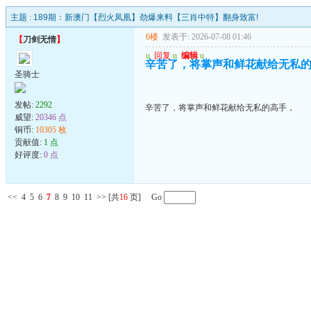
主题 :
189期：新澳门【烈火凤凰】劲爆来料【三肖中特】翻身致富!
6楼
发表于: 2026-07-08 01:46
【
刀剑无情
】
u
回复
u
编辑
u
辛苦了，将掌声和鲜花献给无私
圣骑士
发帖:
2292
辛苦了，将掌声和鲜花献给无私的高手，
威望:
20346 点
铜币:
10305 枚
贡献值:
1 点
好评度:
0 点
<<
4
5
6
7
8
9
10
11
>>
[共
16
页] Go