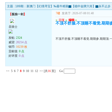
主题 :
189期：新澳门【幻境寻宝】‰最牛精装▇【稳中金牌六肖】▇永不止步
7楼
发表于: 2026-07-08 01:48
【
孤独一剑
】
u
回复
u
编辑
u
不顶不舒服.不顶睡不着觉.期期参.
圣骑士
发帖:
2324
不顶不舒服.不顶睡不着觉.期期参.期期顶.一
威望:
20214 点
铜币:
10239 枚
贡献值:
0 点
好评度:
0 点
<<
5
6
7
8
9
10
11
12
>>
[共
16
页] Go