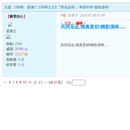
主题 :
189期：新澳门【乖乖公主】ˇˇ势在必得→“单双中特”最稳资料!
8楼
发表于: 2026-07-08 01:48
【
飘零的心
】
u
回复
u
编辑
u
共同见证,情真意切!精彩演绎......
圣骑士
发帖:
2316
共同见证,情真意切!精彩演绎......
威望:
20389 点
铜币:
10327 枚
贡献值:
0 点
好评度:
0 点
<<
6
7
8
9
10
11
12
13
>>
[共
18
页] Go