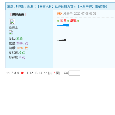
主题 :
189期：新澳门【暴富六肖】让你家财万贯￠【六肖中特】造福彩民
9楼
发表于: 2026-07-08 01:51
【
把握未来
】
u
回复
u
编辑
u
▁▂▃▄
圣骑士
发帖:
2345
▁▂▃▄
威望:
20295 点
铜币:
10280 枚
贡献值:
0 点
好评度:
0 点
<<
7
8
9
10
11
12
13
14
>>
[共
15
页] Go