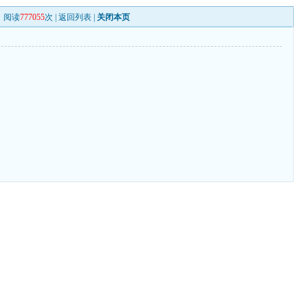
阅读
777055
次 |
返回列表
|
关闭本页