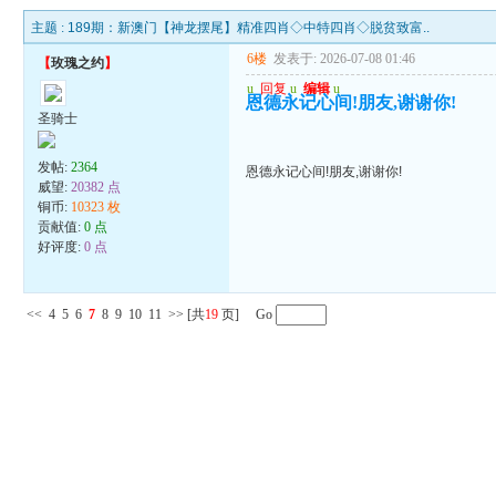
主题 :
189期：新澳门【神龙摆尾】精准四肖◇中特四肖◇脱贫致富..
6楼
发表于: 2026-07-08 01:46
【
玫瑰之约
】
u
回复
u
编辑
u
恩德永记心间!朋友,谢谢你!
圣骑士
发帖:
2364
恩德永记心间!朋友,谢谢你!
威望:
20382 点
铜币:
10323 枚
贡献值:
0 点
好评度:
0 点
<<
4
5
6
7
8
9
10
11
>>
[共
19
页] Go