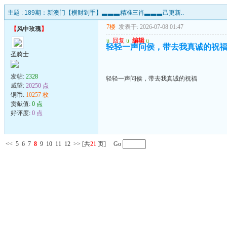
主题 :
189期：新澳门【横财到手】▃▃▃精准三肖▃▃▃己更新..
7楼
发表于: 2026-07-08 01:47
【
风中玫瑰
】
u
回复
u
编辑
u
轻轻一声问侯，带去我真诚的祝
圣骑士
发帖:
2328
轻轻一声问侯，带去我真诚的祝福
威望:
20250 点
铜币:
10257 枚
贡献值:
0 点
好评度:
0 点
<<
5
6
7
8
9
10
11
12
>>
[共
21
页] Go