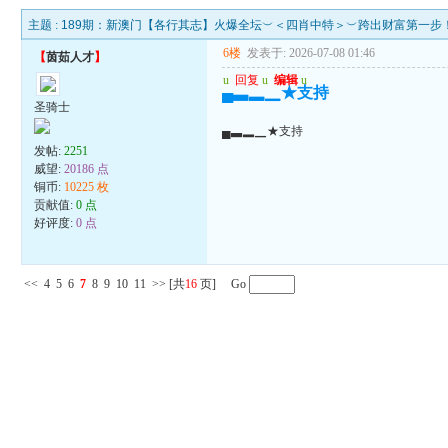
主题 :
189期：新澳门【各行其志】火爆全坛︶＜四肖中特＞︶跨出财富第一步
6楼
发表于: 2026-07-08 01:46
【
茵茹人才
】
u
回复
u
编辑
u
▄▃▂▁★支持
圣骑士
▄▃▂▁★支持
发帖:
2251
威望:
20186 点
铜币:
10225 枚
贡献值:
0 点
好评度:
0 点
<<
4
5
6
7
8
9
10
11
>>
[共
16
页] Go