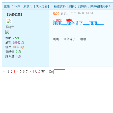
主题 :
189期：新澳门【成人之善】━精选资料【四肖】我特肖，保你横财到手！
板凳
发表于: 2026-07-08 01:44
【
水晶公主
】
u
回复
u
编辑
u
顶顶......你辛苦了......顶顶.......
圣骑士
发帖:
2279
顶顶......你辛苦了......顶顶.......
威望:
19862 点
铜币:
10063 枚
贡献值:
0 点
好评度:
0 点
<<
1
2
3
4
5
6
7
>>
[共
19
页] Go