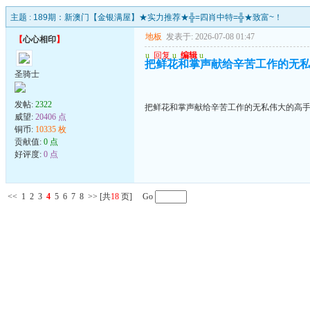
主题 :
189期：新澳门【金银满屋】★实力推荐★╬=四肖中特=╬★致富~！
地板
发表于: 2026-07-08 01:47
【
心心相印
】
u
回复
u
编辑
u
把鲜花和掌声献给辛苦工作的无
圣骑士
发帖:
2322
把鲜花和掌声献给辛苦工作的无私伟大的高
威望:
20406 点
铜币:
10335 枚
贡献值:
0 点
好评度:
0 点
<<
1
2
3
4
5
6
7
8
>>
[共
18
页] Go