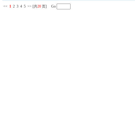
<<
1
2
3
4
5
>>
[共
20
页] Go