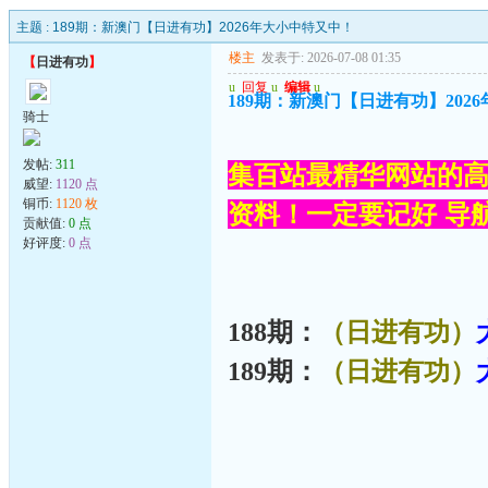
主题 :
189期：新澳门【日进有功】2026年大小中特又中！
楼主
发表于: 2026-07-08 01:35
【
日进有功
】
u
回复
u
编辑
u
189期：新澳门【日进有功】202
骑士
发帖:
311
集百站最精华网站的高
威望:
1120 点
铜币:
1120 枚
资料！一定要记好 导航网
贡献值:
0 点
好评度:
0 点
188期：
（日进有功）
189期：
（日进有功）