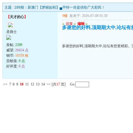
主题 :
189期：新澳门【梦丽如初】▄平特一肖提供给广大彩民！
9楼
发表于: 2026-07-08 01:50
【
天才的心
】
u
回复
u
编辑
u
多谢您的好料,顶期期大中,论坛
圣骑士
发帖:
2289
多谢您的好料,顶期期大中,论坛有您更精彩。
威望:
20454 点
铜币:
10359 枚
贡献值:
0 点
好评度:
0 点
<<
7
8
9
10
11
12
13
14
>>
[共
17
页] Go