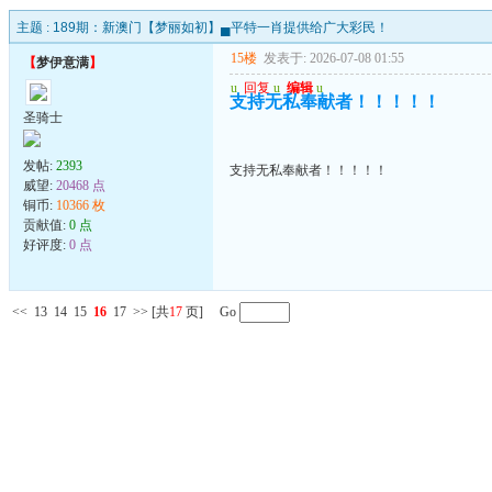
主题 :
189期：新澳门【梦丽如初】▄平特一肖提供给广大彩民！
15楼
发表于: 2026-07-08 01:55
【
梦伊意满
】
u
回复
u
编辑
u
支持无私奉献者！！！！！
圣骑士
发帖:
2393
支持无私奉献者！！！！！
威望:
20468 点
铜币:
10366 枚
贡献值:
0 点
好评度:
0 点
<<
13
14
15
16
17
>>
[共
17
页] Go