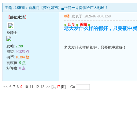
主题 :
189期：新澳门【梦丽如初】▄平特一肖提供给广大彩民！
8楼
发表于: 2026-07-08 01:50
【
静如水清
】
u
回复
u
编辑
u
老大发什么样的都好，只要能中
圣骑士
发帖:
2399
老大发什么样的都好，只要能中就好！
威望:
20523 点
铜币:
10394 枚
贡献值:
0 点
好评度:
0 点
<<
6
7
8
9
10
11
12
13
>>
[共
17
页] Go