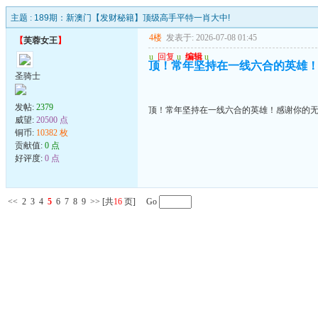
主题 :
189期：新澳门【发财秘籍】顶级高手平特一肖大中!
4楼
发表于: 2026-07-08 01:45
【
芙蓉女王
】
u
回复
u
编辑
u
顶！常年坚持在一线六合的英雄
圣骑士
发帖:
2379
顶！常年坚持在一线六合的英雄！感谢你的
威望:
20500 点
铜币:
10382 枚
贡献值:
0 点
好评度:
0 点
<<
2
3
4
5
6
7
8
9
>>
[共
16
页] Go