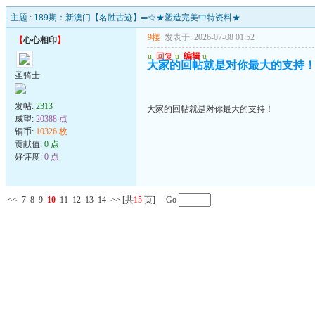
主题 :
189期：新澳门【名胜古迹】═☆★塑造完美中特资料★
9楼
发表于: 2026-07-08 01:52
【
心心相印
】
u
回复
u
编辑
u
大家的回帖就是对你最大的支持
圣骑士
发帖:
2313
大家的回帖就是对你最大的支持！
威望:
20388 点
铜币:
10326 枚
贡献值:
0 点
好评度:
0 点
<<
7
8
9
10
11
12
13
14
>>
[共
15
页] Go