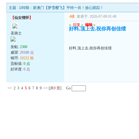
主题 :
189期：新澳门【梦雪樱飞】平特一肖！放心跟踪！
4楼
发表于: 2026-07-08 01:48
【
仙女情怀
】
u
回复
u
编辑
u
好料,顶上去,祝你再创佳绩
圣骑士
发帖:
2300
好料,顶上去,祝你再创佳绩
威望:
20180 点
铜币:
10222 枚
贡献值:
0 点
好评度:
0 点
<<
2
3
4
5
6
7
8
9
>>
[共
9
页] Go