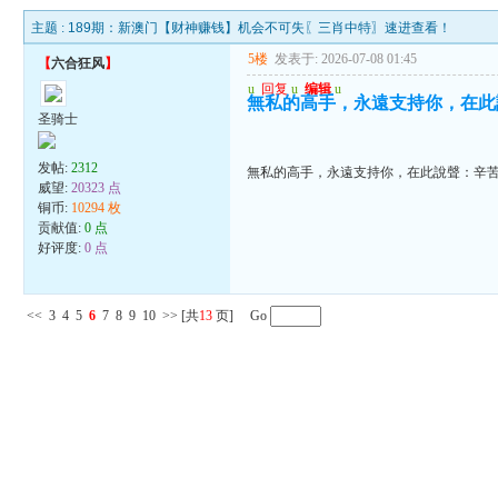
主题 :
189期：新澳门【财神赚钱】机会不可失〖三肖中特〗速进查看！
5楼
发表于: 2026-07-08 01:45
【
六合狂风
】
u
回复
u
编辑
u
無私的高手，永遠支持你，在此
圣骑士
发帖:
2312
無私的高手，永遠支持你，在此說聲：辛
威望:
20323 点
铜币:
10294 枚
贡献值:
0 点
好评度:
0 点
<<
3
4
5
6
7
8
9
10
>>
[共
13
页] Go