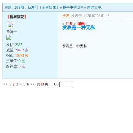
主题 :
189期：新澳门【王者归来】≌最牛中特③肖≌连连大中.
沙发
发表于: 2026-07-08 01:47
【
柳树蓝花
】
u
回复
u
编辑
u
发表是一种无私
圣骑士
发帖:
2337
发表是一种无私
威望:
20482 点
铜币:
10373 枚
贡献值:
0 点
好评度:
0 点
<<
1
2
3
4
5
6
>>
[共
13
页] Go