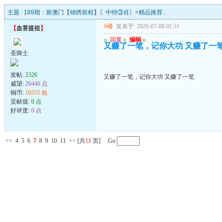
主题 :
189期：新澳门【锦绣前程】〖中特③肖〗≈精品推荐..
6楼
发表于: 2026-07-08 01:51
【
血菩提祖
】
u
回复
u
编辑
u
又赚了一笔，记你大功 又赚了一
圣骑士
发帖:
2326
又赚了一笔，记你大功 又赚了一笔
威望:
20446 点
铜币:
10355 枚
贡献值:
0 点
好评度:
0 点
<<
4
5
6
7
8
9
10
11
>>
[共
11
页] Go