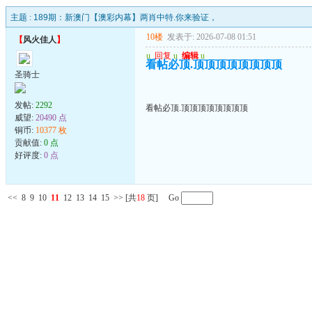
主题 :
189期：新澳门【澳彩内幕】两肖中特.你来验证，
10楼
发表于: 2026-07-08 01:51
【
风火佳人
】
u
回复
u
编辑
u
看帖必顶.顶顶顶顶顶顶顶顶
圣骑士
发帖:
2292
看帖必顶.顶顶顶顶顶顶顶顶
威望:
20490 点
铜币:
10377 枚
贡献值:
0 点
好评度:
0 点
<<
8
9
10
11
12
13
14
15
>>
[共
18
页] Go