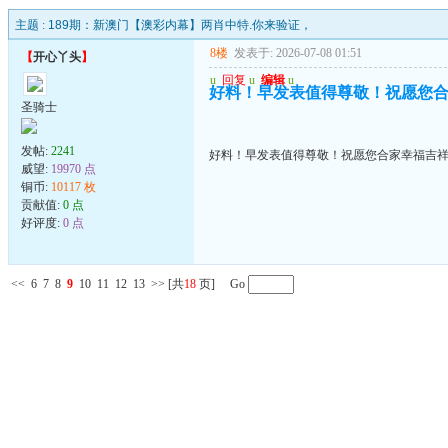
主题 :
189期：新澳门【澳彩内幕】两肖中特.你来验证，
8楼
发表于: 2026-07-08 01:51
【
开心丫头
】
u
回复
u
编辑
u
好料！早发表值得尊敬！祝愿您
圣骑士
发帖:
2241
好料！早发表值得尊敬！祝愿您合家幸福吉
威望:
19970 点
铜币:
10117 枚
贡献值:
0 点
好评度:
0 点
<<
6
7
8
9
10
11
12
13
>>
[共
18
页] Go