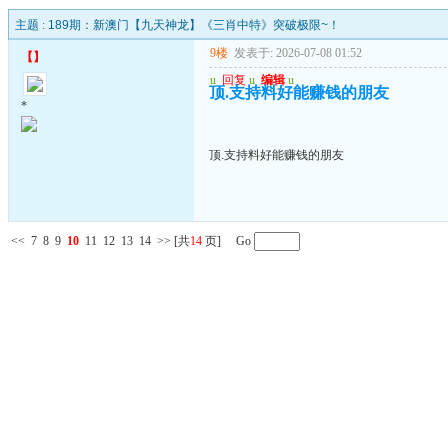
主题 :
189期：新澳门【九天神龙】《三肖中特》突破极限~！
9楼
发表于: 2026-07-08 01:52
【
】
u
回复
u
编辑
u
顶.支持料好能赚钱的朋友
*
顶.支持料好能赚钱的朋友
<<
7
8
9
10
11
12
13
14
>>
[共
14
页] Go