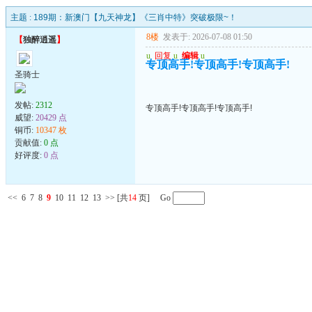
主题 :
189期：新澳门【九天神龙】《三肖中特》突破极限~！
8楼
发表于: 2026-07-08 01:50
【
独醉逍遥
】
u
回复
u
编辑
u
专顶高手!专顶高手!专顶高手!
圣骑士
发帖:
2312
专顶高手!专顶高手!专顶高手!
威望:
20429 点
铜币:
10347 枚
贡献值:
0 点
好评度:
0 点
<<
6
7
8
9
10
11
12
13
>>
[共
14
页] Go