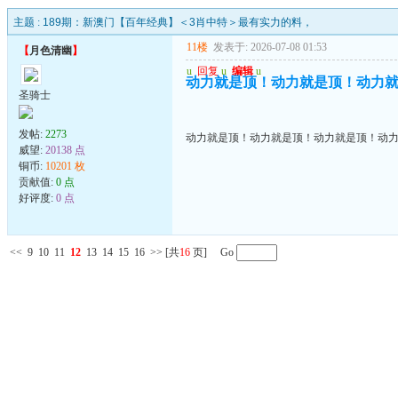
主题 :
189期：新澳门【百年经典】＜3肖中特＞最有实力的料，
11楼
发表于: 2026-07-08 01:53
【
月色清幽
】
u
回复
u
编辑
u
动力就是顶！动力就是顶！动力
圣骑士
发帖:
2273
动力就是顶！动力就是顶！动力就是顶！动
威望:
20138 点
铜币:
10201 枚
贡献值:
0 点
好评度:
0 点
<<
9
10
11
12
13
14
15
16
>>
[共
16
页] Go