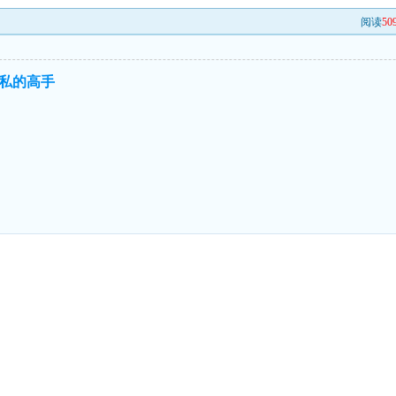
阅读
50
私的高手