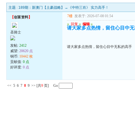
主题 :
189期：新澳门【土豪战略】→《中特三肖》 实力高手！
7楼
发表于: 2026-07-08 01:54
【
创富资料
】
u
回复
u
编辑
u
请大家多点热情，留住心目中无
圣骑士
发帖:
2412
请大家多点热情，留住心目中无私的高手
威望:
20620 点
铜币:
10442 枚
贡献值:
0 点
好评度:
0 点
<<
5
6
7
8
9
>>
[共
9
页] Go