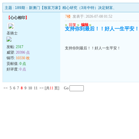
主题 :
189期：新澳门【致富万家】精心研究（3肖中特）决定财富、
7楼
发表于: 2026-07-08 01:52
【
心心相印
】
u
回复
u
编辑
u
支持你到最后！！好人一生平安
圣骑士
发帖:
2317
支持你到最后！！好人一生平安！
威望:
20396 点
铜币:
10330 枚
贡献值:
0 点
好评度:
0 点
<<
5
6
7
8
9
10
11
>>
[共
11
页] Go