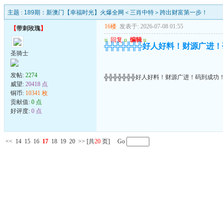
主题 :
189期：新澳门【幸福时光】火爆全网＜三肖中特＞跨出财富第一步！
16楼
发表于: 2026-07-08 01:55
【
带刺玫瑰
】
u
回复
u
编辑
u
╬╬╬╬╬╬╬好人好料！财源广进
圣骑士
发帖:
2274
╬╬╬╬╬╬╬好人好料！财源广进！码到成功
威望:
20418 点
铜币:
10341 枚
贡献值:
0 点
好评度:
0 点
<<
14
15
16
17
18
19
20
>>
[共
20
页] Go