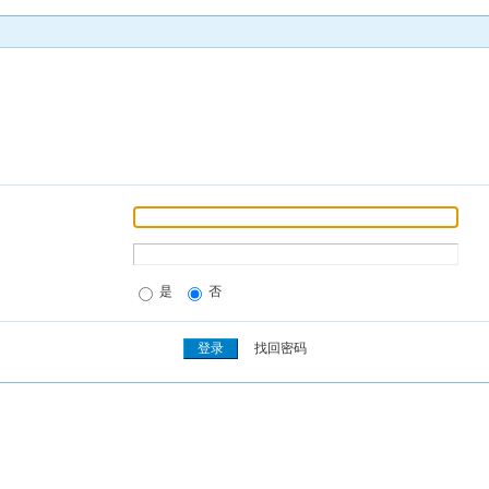
是
否
找回密码