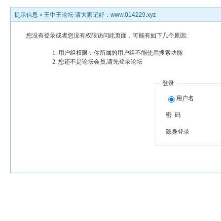
提示信息 »
王中王论坛 请大家记好：www.014229.xyz
您没有登录或者您没有权限访问此页面，可能有如下几个原因:
用户组权限：你所属的用户组不能使用搜索功能
您还不是论坛会员,请先登录论坛
登录
用户名
密 码
隐身登录