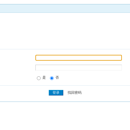
是
否
找回密码