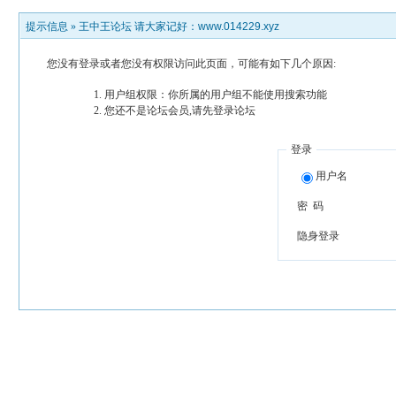
提示信息 »
王中王论坛 请大家记好：www.014229.xyz
您没有登录或者您没有权限访问此页面，可能有如下几个原因:
用户组权限：你所属的用户组不能使用搜索功能
您还不是论坛会员,请先登录论坛
登录
用户名
密 码
隐身登录