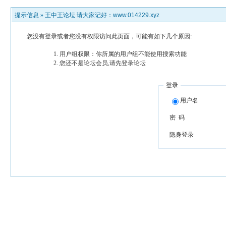
提示信息 »
王中王论坛 请大家记好：www.014229.xyz
您没有登录或者您没有权限访问此页面，可能有如下几个原因:
用户组权限：你所属的用户组不能使用搜索功能
您还不是论坛会员,请先登录论坛
登录
用户名
密 码
隐身登录