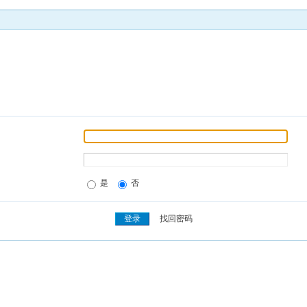
是
否
找回密码